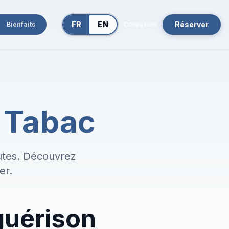
FR
EN
Réserver
Bienfaits
Connexion
u Tabac
utes. Découvrez
er.
guérison