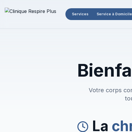
Services
Service à Domicile
Bienfai
Votre corps co
to
La
ch