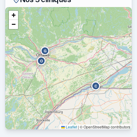
+
−
G
O
C
Leaflet
|
© OpenStreetMap contributors